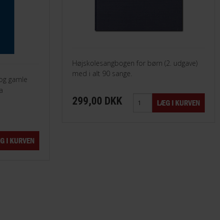
Højskolesangbogen for børn (2. udgave)
med i alt 90 sange.
og gamle
a
299,00 DKK