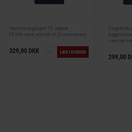
Højskolesangbogen 19. udgave.
Sanghåndbo
Få 20% rabat ved køb af 20 eksemplarer.
baggrundsar
i den nye H
329,00 DKK
299,00 