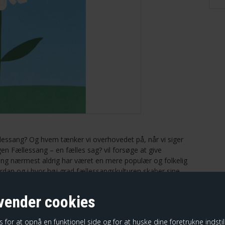
fællessang? Og hvem tænker vi overhovedet på, når vi siger
en Fællessang – en fælles sag? vil forsøge at give
essang nærmest aldrig har været en mere populær og folkelig
hvordan og i hvor høj grad fællessangskulturen skaber sine
daktør og forfatter og
Lea Wierød Borčak,
ender cookies
r at opnå en funktionel side og for at huske dine foretrukne indstilli