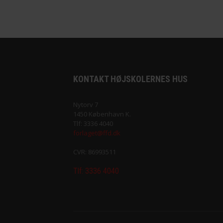
KONTAKT HØJSKOLERNES HUS
Nytorv 7
1450 København K.
Tlf: 3336 4040
forlaget@ffd.dk
CVR: 86993511
Tlf: 3336 4040