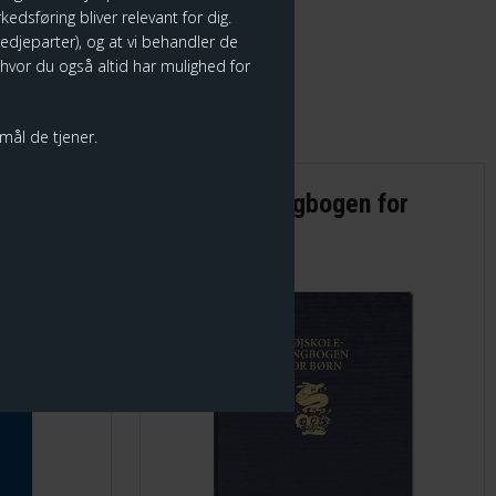
edsføring bliver relevant for dig.
tredjeparter), og at vi behandler de
 hvor du også altid har mulighed for
rmål de tjener.
ementer
Højskolesangbogen for
børn