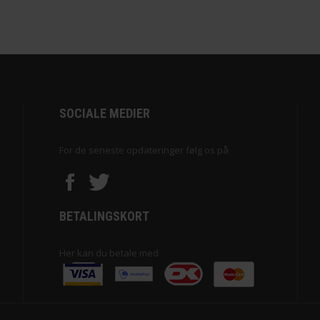
SOCIALE MEDIER
For de seneste opdateringer følg os på
BETALINGSKORT
Her kan du betale med