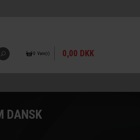
0,00 DKK
0 Vare(r)
M DANSK