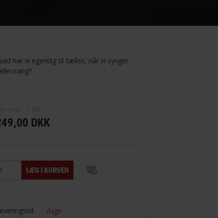
vad har vi egentlig til fælles, når vi synger
ællessang?
ris ved
1
Stk
249,00 DKK
everingstid
dage