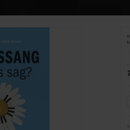
H
f
P
L