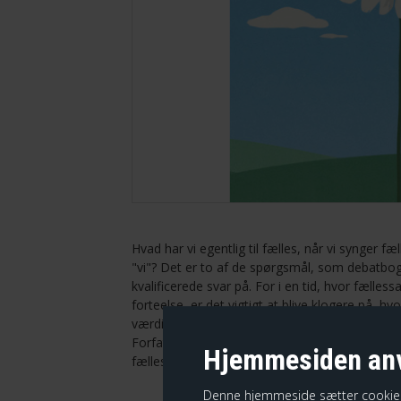
Hvad har vi egentlig til fælles, når vi synger 
"vi"? Det er to af de spørgsmål, som debatbog
kvalificerede svar på. For i en tid, hvor fæll
forteelse, er det vigtigt at blive klogere på, 
værdifællesskaber.
Forfatterne bag er
Henrik Marstal, sangbogsre
Hjemmesiden anv
fællessangsforsker.
Denne hjemmeside sætter cookies fo