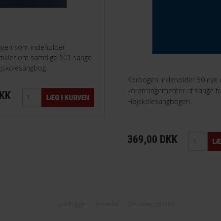
gen som indeholder
tikler om samtlige 601 sange
øjskolesangbog.
Korbogen indeholder 50 nye 
korarrangementer af sange fr
DKK
Højskolesangbogen.
369,00 DKK
«-Tilbage
Anbefal
Vis uden moms