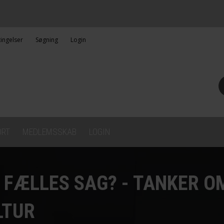
ingelser
Søgning
Login
ORT
MEDLEMSSKAB
LOGIN
 FÆLLES SAG? - TANKER O
LTUR