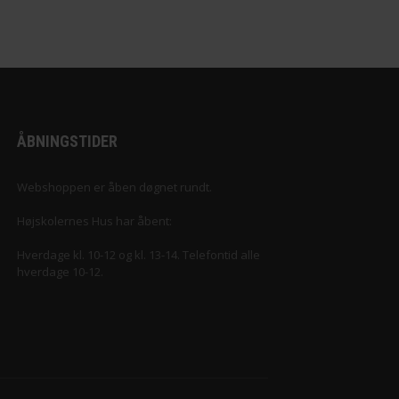
ÅBNINGSTIDER
Webshoppen er åben døgnet rundt.
Højskolernes Hus har åbent:
Hverdage kl. 10-12 og kl. 13-14. Telefontid alle
hverdage 10-12.