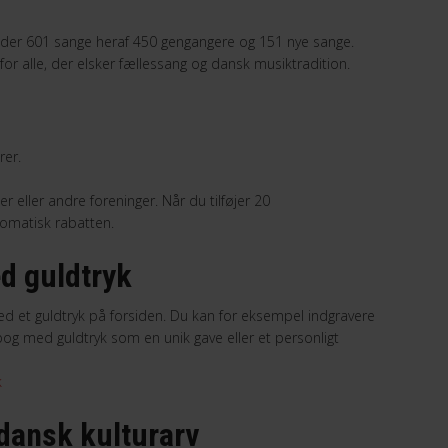
der 601 sange heraf 450 gengangere og 151 nye sange.
r alle, der elsker fællessang og dansk musiktradition.
rer.
er eller andre foreninger. Når du tilføjer 20
tomatisk rabatten.
d guldtryk
d et guldtryk på forsiden. Du kan for eksempel indgravere
bog med guldtryk som en unik gave eller et personligt
k
dansk kulturarv