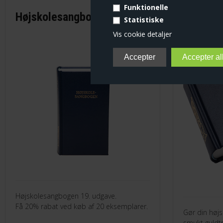
Funktionelle
Højskolesangbogen
Højskol
Statistiske
guldtryk
Vis cookie detaljer
Højskolesangbogen 19. udgave.
Få 20% rabat ved køb af 20 eksemplarer.
Gør din høj
smukt guldtr