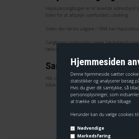
Højskolesangbogen er et levende vidnesbyrd o
tiden for at afspejle samfundets udvikling.
Siden den første udgave i 1894 har Højskoles
Sangbogen indeholder sange, fædrelandssange,
fællessangtradition og dansk kulturidentitet.
Hjemmesiden anv
Sangtekster, noder og b
Denne hjemmeside sætter cookies fo
Alle sange i Højskolesangbogen kommer med sang
statistikker og analyserer besøg på
både erfarne musikere og nybegyndere at delta
Hvis du giver dit samtykke, så tilla
personoplysninger, som indsamles
at trække dit samtykke tilbage.
Herunder kan du vælge cookies til e
MÅ
Nødvendige
Markedsføring