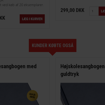
t ved køb af 20 eksemplarer.
299,00 DKK
DKK
KUNDER KØBTE OGSÅ
esangbogen med
Højskolesangboge
guldtryk