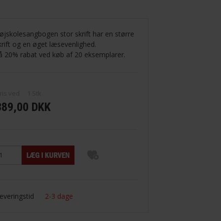
øjskolesangbogen stor skrift har en større
krift og en øget læsevenlighed.
å 20% rabat ved køb af 20 eksemplarer.
ris ved
1
Stk
389,00 DKK
everingstid
2-3 dage