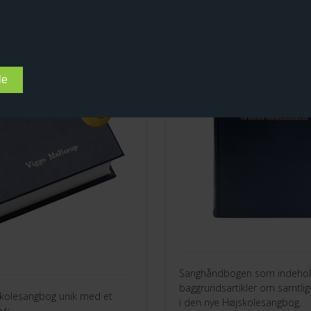
esangbogen med
Sanghåndbogen
Sanghåndbogen som indehol
baggrundsartikler om samtli
skolesangbog unik med et
i den nye Højskolesangbog.
yk.