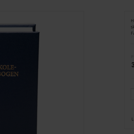
H
s
F
P
L