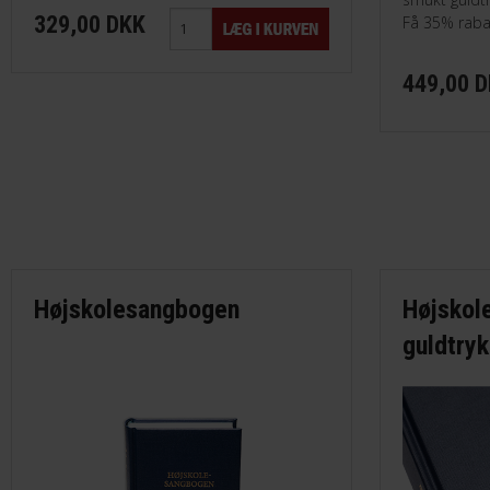
329,00 DKK
Få 35% raba
449,00 
Højskolesangbogen
Højskol
guldtryk