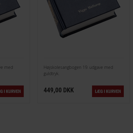
ve med
Højskolesangbogen 19. udgave med
guldtryk.
449,00 DKK