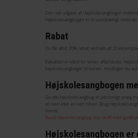
Den nye udgave af Højskolesangbogen indehol
Højskolesangbogen er et uundværligt redskab fo
Rabat
Du får altid 20% rabat ved køb af 20 eksempla
Rabatten er ideel for kirker, efterskoler, højskol
højskolesangbøger til kurven, modtager du au
Højskolesangbogen me
Giv din Højskolesangbog et personligt præg me
et navn eller en kort hilsen. Brug Højskolesang
minde.
Bestil Højskolesangbog stor skrift med guldtry
Højskolesangbogen er 