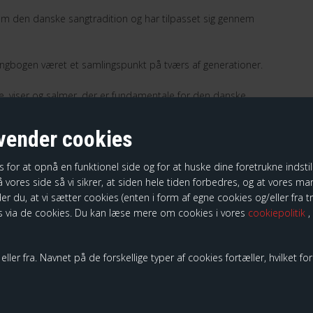
m den danske sangtradition og har tilpasset sig gennem
angbogen været et samlingspunkt på tværs af generationer.
 viser og salmer, der er fundamentale for den danske
ender cookies
ecifringer
r at opnå en funktionel side og for at huske dine foretrukne indstilli
tekster, noder og becifringer, hvilket gør det let for
 vores side så vi sikrer, at siden hele tiden forbedres, og at vores mark
ge i fællessangen.
der du, at vi sætter cookies (enten i form af egne cookies og/eller fra 
 via de cookies. Du kan læse mere om cookies i vores
cookiepolitik
,
ller fra. Navnet på de forskellige typer af cookies fortæller, hvilket fo
SKE ER DU OGSÅ INTERESSERET I FØLGENDE PRODUK