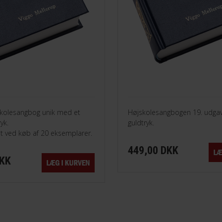
skolesangbog unik med et
Højskolesangbogen 19. udga
yk.
guldtryk.
t ved køb af 20 eksemplarer.
449,00 DKK
DKK