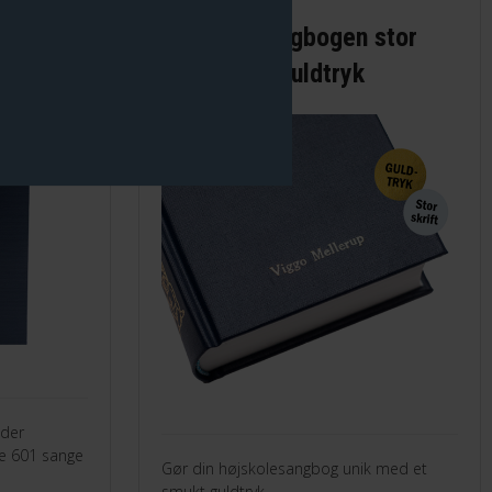
Højskolesangbogen stor
skrift med guldtryk
der
ge 601 sange
Gør din højskolesangbog unik med et
smukt guldtryk.